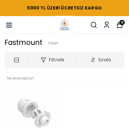
5000 TL ÜZERI ÜCRETSIZ KARGO
0
Fastmount
1
ürün
Filtrele
Sırala