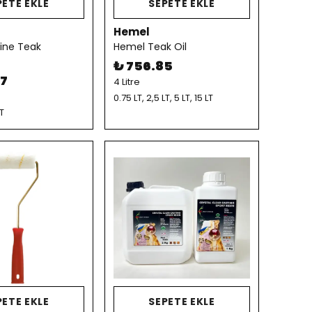
PETE EKLE
SEPETE EKLE
Hemel
ine Teak
Hemel Teak Oil
₺ 756.85
57
4 Litre
0.75 LT, 2,5 LT, 5 LT, 15 LT
LT
PETE EKLE
SEPETE EKLE