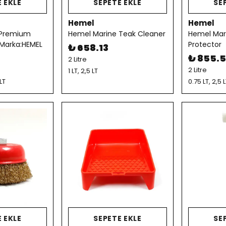
 EKLE
SEPETE EKLE
SE
Hemel
Hemel
 Premium
Hemel Marine Teak Cleaner
Hemel Mar
 Marka:HEMEL
Protector
₺ 658.13
₺ 855.
2 Litre
2 Litre
1 LT, 2,5 LT
 LT
0.75 LT, 2,5 
 EKLE
SEPETE EKLE
SE