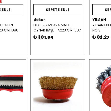
 EKLE
SEPETE EKLE
SE
dekor
YILSAN
T SATEN
DEKOR ZIMPARA MALASI
YILSAN EKO
20 CM 1080
OYNAR BAŞLI 11.5x23 CM 1507
NO:3
₺ 301.64
₺ 82.27