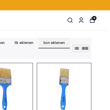
0
lan
İlk eklenen
Son eklenen