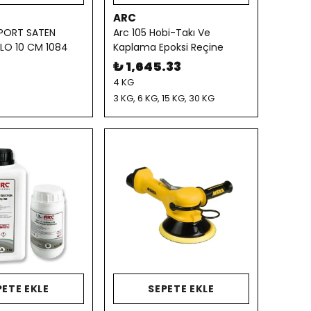
ARC
PORT SATEN
Arc 105 Hobi-Takı Ve
LO 10 CM 1084
Kaplama Epoksi Reçine
₺ 1,645.33
4 KG
3 KG, 6 KG, 15 KG, 30 KG
PETE EKLE
SEPETE EKLE