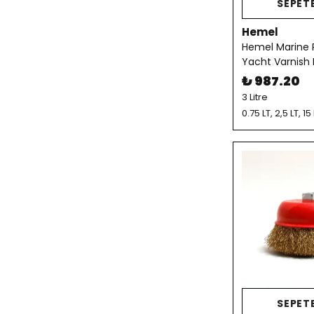
SEPETE
Hemel
Hemel Marine
Yacht Varnish
₺ 987.20
3 Litre
0.75 LT, 2,5 LT, 15
SEPETE