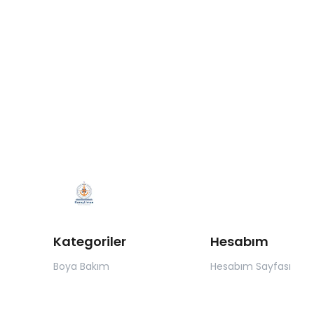
Kategoriler
Hesabım
Boya Bakım
Hesabım Sayfası
Epoksi reçine
Giriş Sayfası
Fastmount
Kayıt Sayfası