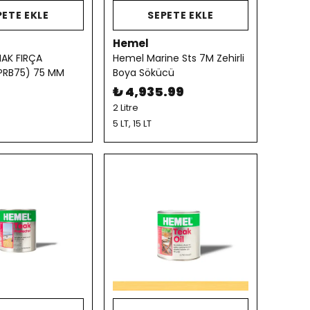
PETE EKLE
SEPETE EKLE
Hemel
AK FIRÇA
Hemel Marine Sts 7M Zehirli
PRB75) 75 MM
Boya Sökücü
4
₺ 4,935.99
2 Litre
5 LT, 15 LT