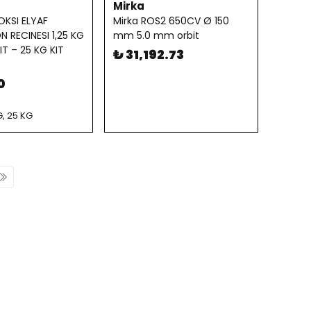
Mirka
OKSI ELYAF
Mirka ROS2 650CV Ø 150
 RECINESI 1,25 KG
mm 5.0 mm orbit
IT – 25 KG KIT
₺ 31,192.73
0
G, 25 KG