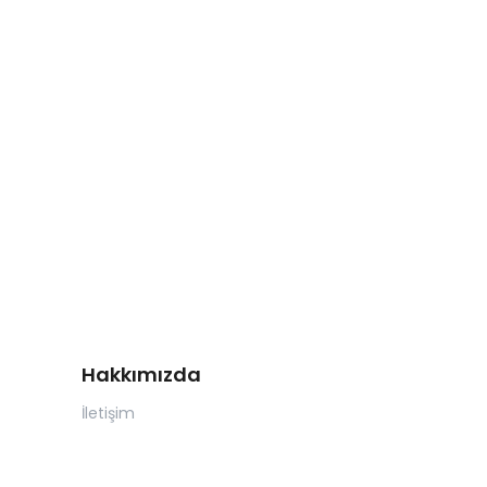
Hakkımızda
İletişim
Mesafeli Satış Sözleşmesi
Gizlilik Politikamız