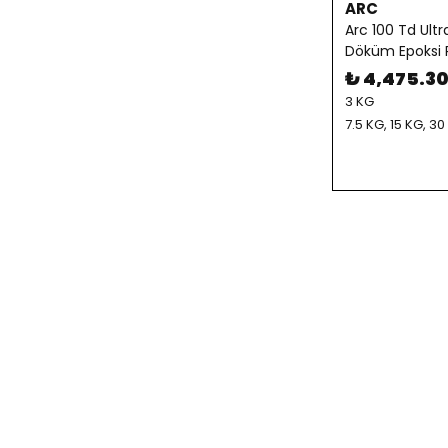
ARC
Arc 100 Td Ultr
Döküm Epoksi 
₺ 4,475.3
3 KG
7.5 KG, 15 KG, 30