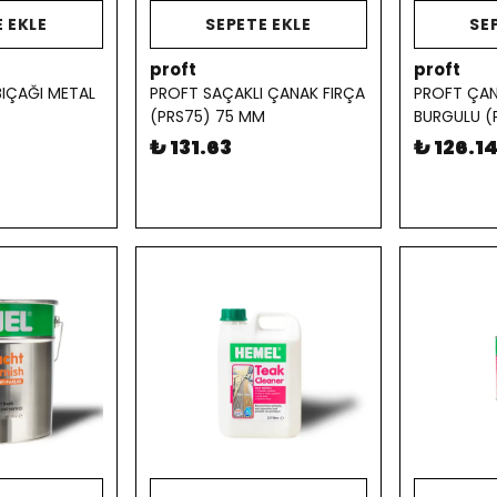
 EKLE
SEPETE EKLE
SE
proft
proft
IÇAĞI METAL
PROFT SAÇAKLI ÇANAK FIRÇA
PROFT ÇAN
)
(PRS75) 75 MM
BURGULU (
₺ 131.63
₺ 126.1