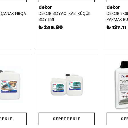
dekor
dekor
 ÇANAK FIRÇA
DEKOR BOYACI KABI KÜÇÜK
DEKOR EKS
M
BOY 1181
PARMAK RU
₺ 246.80
₺ 137.11
 EKLE
SEPETE EKLE
SE