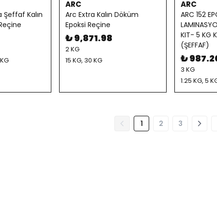
ARC
ARC
a Şeffaf Kalın
Arc Extra Kalın Döküm
ARC 152 EP
Reçine
Epoksi Reçine
LAMINASYON
KIT- 5 KG K
0
₺ 9,871.98
(ŞEFFAF)
2 KG
₺ 987.2
 KG
15 KG, 30 KG
3 KG
1.25 KG, 5 K
1
2
3