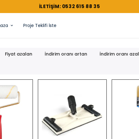
ILETIŞIM: 0532 615 88 35
aza
Proje Teklifi İste
Fiyat azalan
İndirim oranı artan
İndirim oranı aza