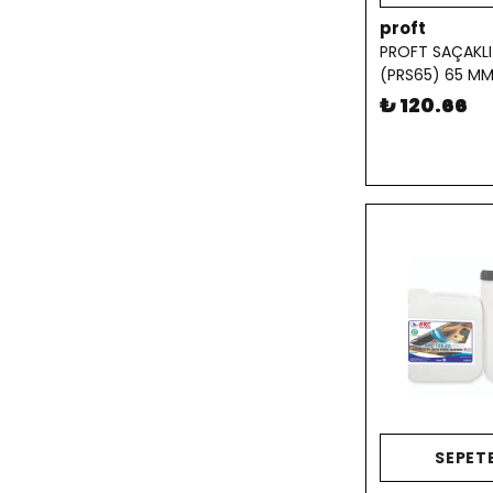
proft
PROFT SAÇAKLI
(PRS65) 65 M
₺ 120.66
SEPETE