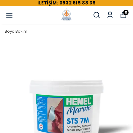
ILETIŞIM: 0532 615 88 35
0
Boya Bakım