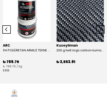
ARC
Kuzeyliman
114 POLİÜRETAN ARMUZ TEKNE MACUNU TAKIM (BEYAZ)
200 g twill örgü carbon kumaş m2
₺ 789.76
₺ 3,553.91
₺ 789.76 / kg
3 KG