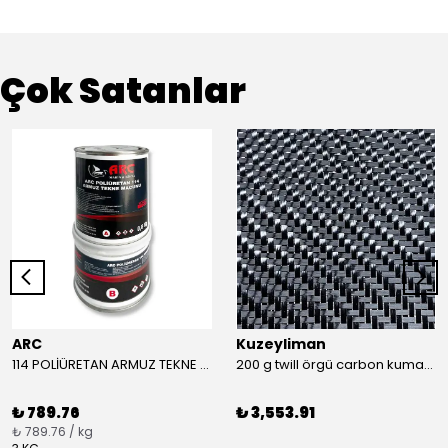
Çok Satanlar
ARC
Kuzeyliman
114 POLİÜRETAN ARMUZ TEKNE MACUNU TAKIM (BEYAZ)
200 g twill örgü carbon kumaş m2
₺ 789.76
₺ 3,553.91
₺ 789.76 / kg