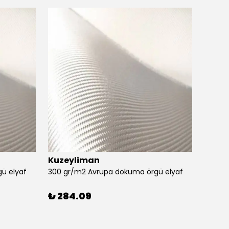
Kuzeyliman
3m
ü elyaf
300 gr/m2 Avrupa dokuma örgü elyaf
₺ 284.09
₺ 49