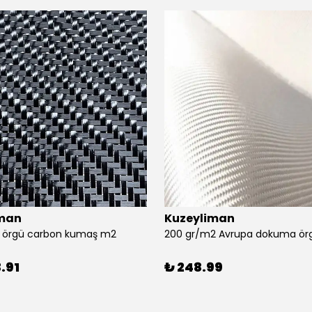
iman
Kuzeyliman
ll örgü carbon kumaş m2
200 gr/m2 Avrupa dokuma örg
.91
₺ 248.99