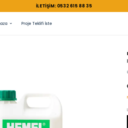
ILETIŞIM: 0532 615 88 35
aza
Proje Teklifi İste