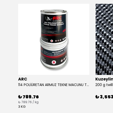
ARC
Kuzeyl
APEL Beyaz Katkı Tutkalı 750 Gr Ahşap Tutkalı
114 POLİÜRETAN ARMUZ TEKNE MACUNU TAKIM (BEYAZ)
200 g twi
₺ 789.76
₺ 3,553
₺ 789.76 / kg
3 KG