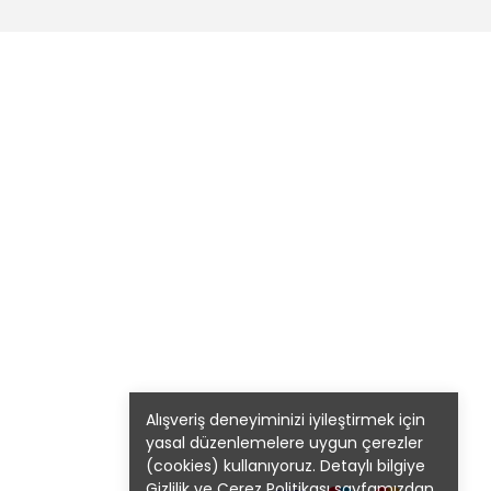
Alışveriş deneyiminizi iyileştirmek için
yasal düzenlemelere uygun çerezler
(cookies) kullanıyoruz. Detaylı bilgiye
Gizlilik ve Çerez Politikası
sayfamızdan