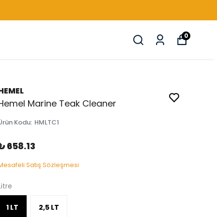
0
HEMEL
Hemel Marine Teak Cleaner
Ürün Kodu
:
HMLTC1
₺ 658.13
Mesafeli Satış Sözleşmesi
Litre
1 LT
2,5 LT