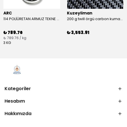
ARC
Kuzeyliman
114 POLİÜRETAN ARMUZ TEKNE MACUNU TAKIM (BEYAZ)
200 g twill örgü carbon kumaş m2
₺ 789.76
₺ 3,553.91
₺ 789.76 / kg
3 KG
Kategoriler
Hesabım
Hakkımızda