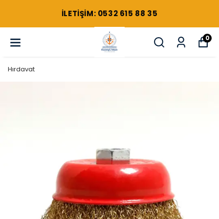
ILETIŞIM: 0532 615 88 35
0
Hırdavat