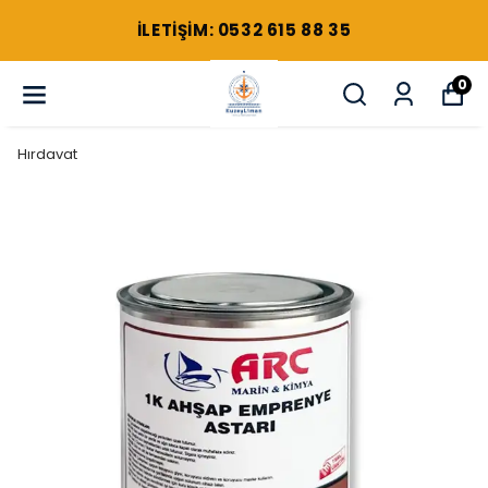
ILETIŞIM: 0532 615 88 35
0
Hırdavat