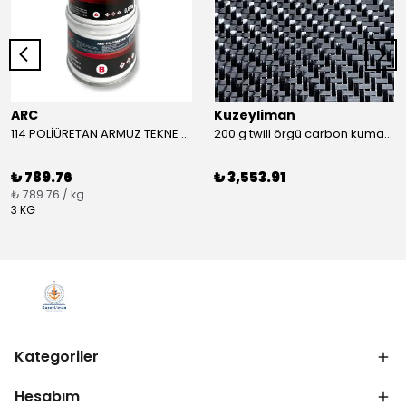
ARC
Kuzeyliman
114 POLİÜRETAN ARMUZ TEKNE MACUNU TAKIM (BEYAZ)
200 g twill örgü carbon kumaş m2
₺ 789.76
₺ 3,553.91
₺ 789.76 / kg
3 KG
Kategoriler
Hesabım