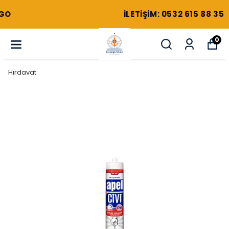
ILETIŞIM: 0532 615 88 35
0
Hırdavat