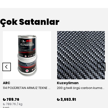
Çok Satanlar
ARC
Kuzeyliman
114 POLİÜRETAN ARMUZ TEKNE MACUNU TAKIM (BEYAZ)
200 g twill örgü carbon kumaş m2
₺ 789.76
₺ 3,553.91
₺ 789.76 / kg