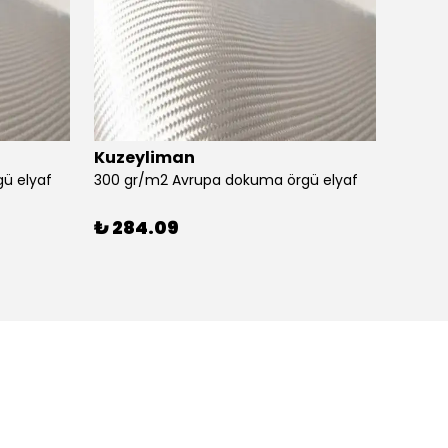
Kuzeyliman
3m
ü elyaf
300 gr/m2 Avrupa dokuma örgü elyaf
₺ 284.09
₺ 49