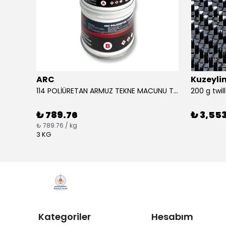
ARC
Kuzeyl
APEL Beyaz Katkı Tutkalı 750 Gr Ahşap Tutkalı
114 POLİÜRETAN ARMUZ TEKNE MACUNU TAKIM (BEYAZ)
200 g twi
₺ 789.76
₺ 3,553
₺ 789.76 / kg
3 KG
Kategoriler
Hesabım