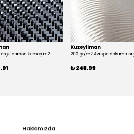
iman
Kuzeyliman
ll örgü carbon kumaş m2
200 gr/m2 Avrupa dokuma örg
.91
₺ 248.99
Hakkımızda