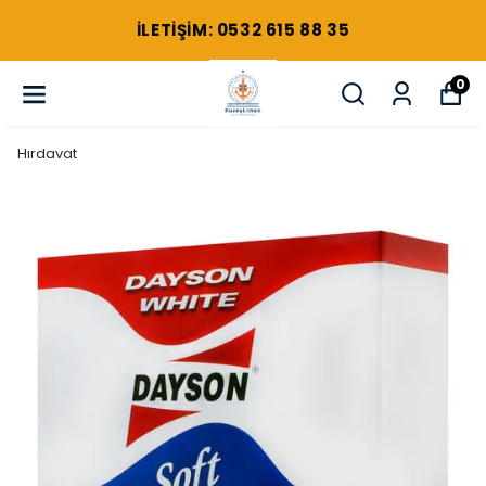
ILETIŞIM: 0532 615 88 35
0
Hırdavat