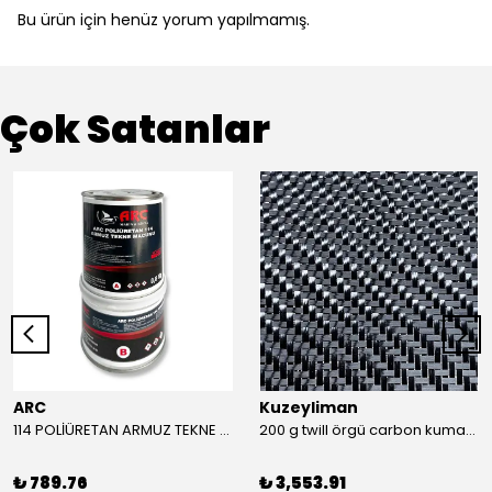
Bu ürün için henüz yorum yapılmamış.
Çok Satanlar
ARC
Kuzeyliman
114 POLİÜRETAN ARMUZ TEKNE MACUNU TAKIM (BEYAZ)
200 g twill örgü carbon kumaş m2
₺ 789.76
₺ 3,553.91