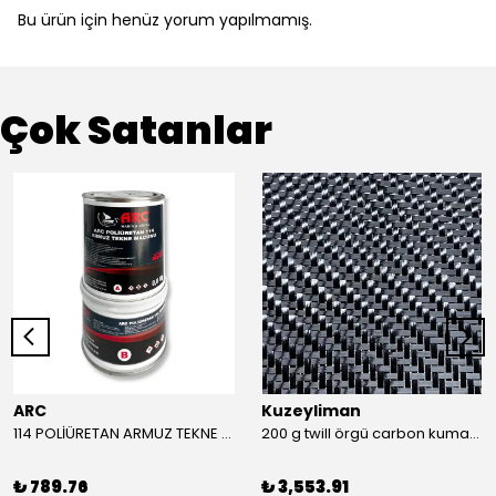
Bu ürün için henüz yorum yapılmamış.
Çok Satanlar
ARC
Kuzeyliman
114 POLİÜRETAN ARMUZ TEKNE MACUNU TAKIM (BEYAZ)
200 g twill örgü carbon kumaş m2
₺ 789.76
₺ 3,553.91