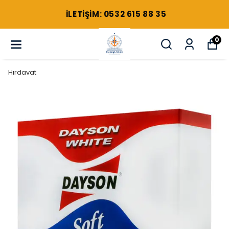
ILETIŞIM: 0532 615 88 35
0
Hırdavat