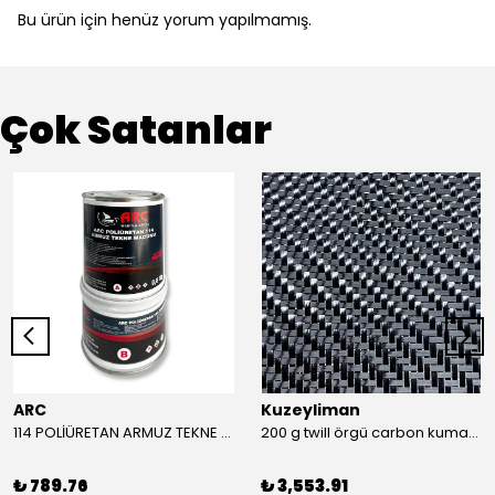
Bu ürün için henüz yorum yapılmamış.
Çok Satanlar
ARC
Kuzeyliman
114 POLİÜRETAN ARMUZ TEKNE MACUNU TAKIM (BEYAZ)
200 g twill örgü carbon kumaş m2
₺ 789.76
₺ 3,553.91