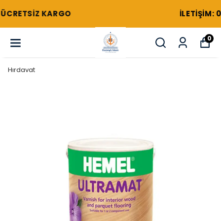
ILETIŞIM: 0532 615 88 35
0
Hırdavat