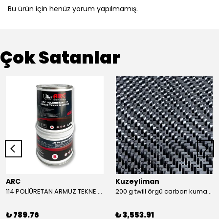
Bu ürün için henüz yorum yapılmamış.
Çok Satanlar
ARC
Kuzeyliman
114 POLİÜRETAN ARMUZ TEKNE MACUNU TAKIM (BEYAZ)
200 g twill örgü carbon kumaş m2
₺ 789.76
₺ 3,553.91