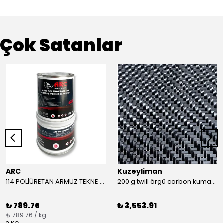
Çok Satanlar
ARC
Kuzeyliman
114 POLİÜRETAN ARMUZ TEKNE MACUNU TAKIM (BEYAZ)
200 g twill örgü carbon kumaş m2
₺ 789.76
₺ 3,553.91
₺ 789.76 / kg