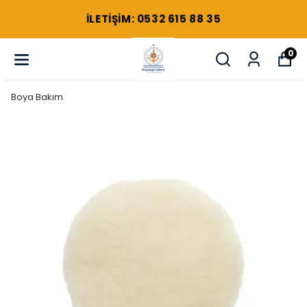
ILETIŞIM: 0532 615 88 35
0
Boya Bakım