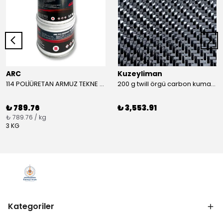
ARC
Kuzeyliman
114 POLİÜRETAN ARMUZ TEKNE MACUNU TAKIM (BEYAZ)
200 g twill örgü carbon kumaş m2
₺ 789.76
₺ 3,553.91
₺ 789.76 / kg
3 KG
Kategoriler