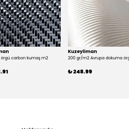
iman
Kuzeyliman
ll örgü carbon kumaş m2
200 gr/m2 Avrupa dokuma örg
.91
₺ 248.99