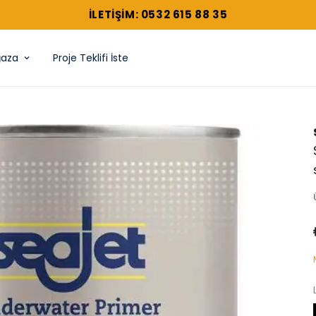
ILETIŞIM: 0532 615 88 35
aza
Proje Teklifi İste