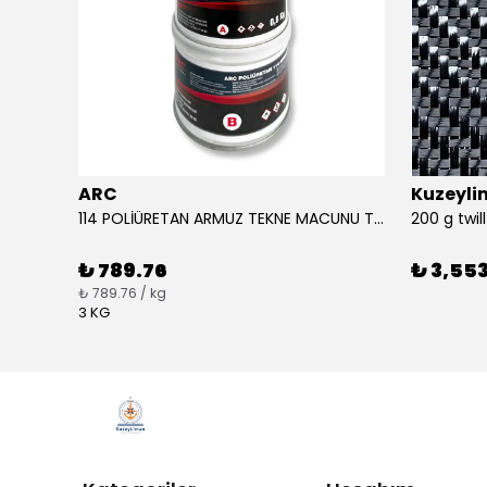
ARC
Kuzeyl
APEL Beyaz Katkı Tutkalı 750 Gr Ahşap Tutkalı
114 POLİÜRETAN ARMUZ TEKNE MACUNU TAKIM (BEYAZ)
200 g twi
₺ 789.76
₺ 3,553
₺ 789.76 / kg
3 KG