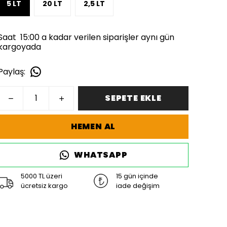
5 LT
20 LT
2,5 LT
Saat 15:00 a kadar verilen siparişler aynı gün
kargoyada
Paylaş
:
SEPETE EKLE
HEMEN AL
WHATSAPP
5000 TL üzeri
15 gün içinde
ücretsiz kargo
iade değişim