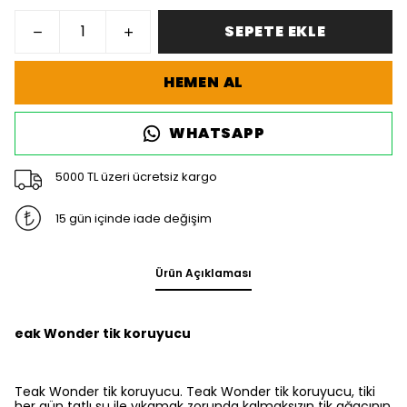
SEPETE EKLE
HEMEN AL
WHATSAPP
5000 TL üzeri ücretsiz kargo
15 gün içinde iade değişim
Ürün Açıklaması
eak Wonder tik koruyucu
Teak Wonder tik koruyucu. Teak Wonder tik koruyucu, tiki
her gün tatlı su ile yıkamak zorunda kalmaksızın tik ağacının