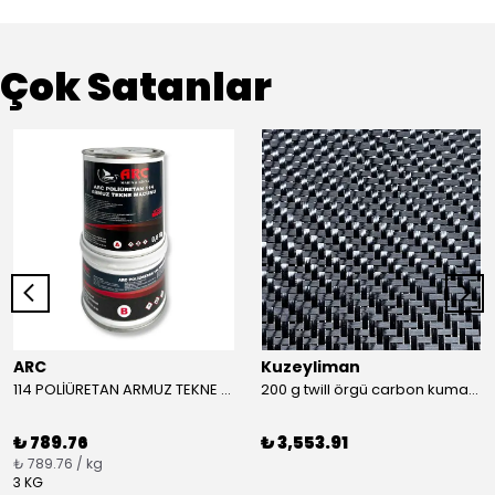
Çok Satanlar
ARC
Kuzeyliman
114 POLİÜRETAN ARMUZ TEKNE MACUNU TAKIM (BEYAZ)
200 g twill örgü carbon kumaş m2
₺ 789.76
₺ 3,553.91
₺ 789.76 / kg
3 KG