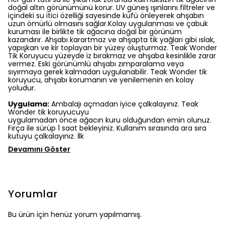
doğal altın görünümünü korur. UV güneş ışınlarını filtreler ve
içindeki su itici özelliği sayesinde küfü önleyerek ahşabın
uzun ömürlü olmasını sağlar.Kolay uygulanması ve çabuk
kuruması ile birlikte tik ağacına doğal bir görünüm
kazandırır. Ahşabı karartmaz ve ahşapta tik yağları gibi ıslak,
yapışkan ve kir toplayan bir yüzey oluşturmaz. Teak Wonder
Tik Koruyucu yüzeyde iz bırakmaz ve ahşaba kesinlikle zarar
vermez. Eski görünümlü ahşabı zımparalama veya
sıyırmaya gerek kalmadan uygulanabilir. Teak Wonder tik
koruyucu, ahşabı korumanın ve yenilemenin en kolay
yoludur.
Uygulama:
Ambalajı açmadan iyice çalkalayınız. Teak
Wonder tik koruyucuyu
uygulamadan önce ağacın kuru olduğundan emin olunuz.
Fırça ile sürüp 1 saat bekleyiniz. Kullanım sırasında ara sıra
kutuyu çalkalayınız. İlk
Devamını Göster
Yorumlar
Bu ürün için henüz yorum yapılmamış.