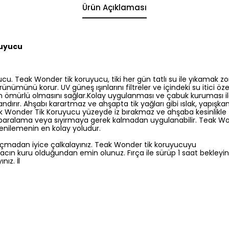
Ürün Açıklaması
ruyucu
u. Teak Wonder tik koruyucu, tiki her gün tatlı su ile yıkamak zo
ünümünü korur. UV güneş ışınlarını filtreler ve içindeki su itici öz
 ömürlü olmasını sağlar.Kolay uygulanması ve çabuk kuruması ile 
dırır. Ahşabı karartmaz ve ahşapta tik yağları gibi ıslak, yapışkan
 Wonder Tik Koruyucu yüzeyde iz bırakmaz ve ahşaba kesinlikle 
aralama veya sıyırmaya gerek kalmadan uygulanabilir. Teak Won
enilemenin en kolay yoludur.
çmadan iyice çalkalayınız. Teak Wonder tik koruyucuyu
n kuru olduğundan emin olunuz. Fırça ile sürüp 1 saat bekleyiniz
nız. İl