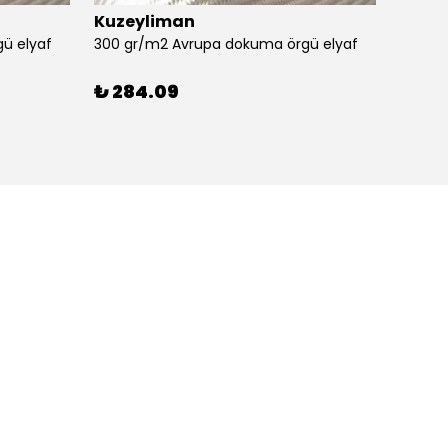
Kuzeyliman
3m
ü elyaf
300 gr/m2 Avrupa dokuma örgü elyaf
₺ 284.09
₺ 49