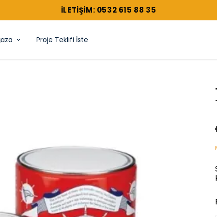
ILETIŞIM: 0532 615 88 35
aza
Proje Teklifi İste