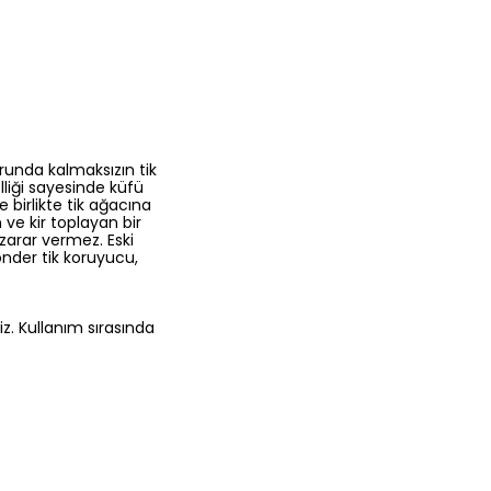
runda kalmaksızın tik
elliği sayesinde küfü
birlikte tik ağacına
 ve kir toplayan bir
zarar vermez. Eski
der tik koruyucu,
. Kullanım sırasında