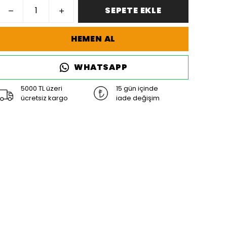
SEPETE EKLE
HEMEN AL
WHATSAPP
5000 TL üzeri
15 gün içinde
ücretsiz kargo
iade değişim