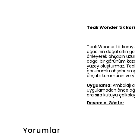
Teak Wonder tik ko
Teak Wonder tik koruyuc
ağacının doğal altın gör
önleyerek ahşabın uzun
doğal bir görünüm kazan
yüzey oluşturmaz. Teak
görünümlü ahşabı zımp
ahşabı korumanın ve y
Uygulama:
Ambalajı a
uygulamadan önce ağacı
ara sıra kutuyu çalkalayı
Devamını Göster
Yorumlar