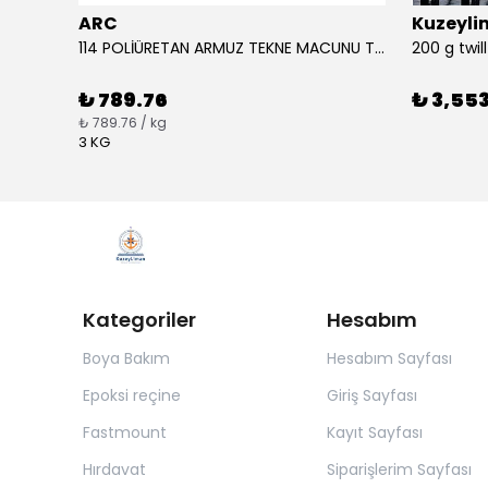
ARC
Kuzeyl
APEL Beyaz Katkı Tutkalı 750 Gr Ahşap Tutkalı
114 POLİÜRETAN ARMUZ TEKNE MACUNU TAKIM (BEYAZ)
200 g twi
₺ 789.76
₺ 3,553
₺ 789.76 / kg
3 KG
Kategoriler
Hesabım
Boya Bakım
Hesabım Sayfası
Epoksi reçine
Giriş Sayfası
Fastmount
Kayıt Sayfası
Hırdavat
Siparişlerim Sayfası