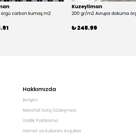
iman
Kuzeyliman
ll örgü carbon kumaş m2
200 gr/m2 Avrupa dokuma örg
.91
₺ 248.99
Hakkımızda
İletişim
Mesafeli Satış Sözleşmesi
Gizlilik Politikamız
Hizmet ve Kullanım koşulları