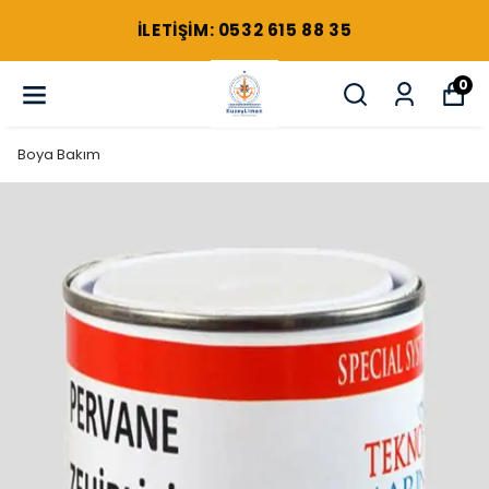
ILETIŞIM: 0532 615 88 35
0
Boya Bakım