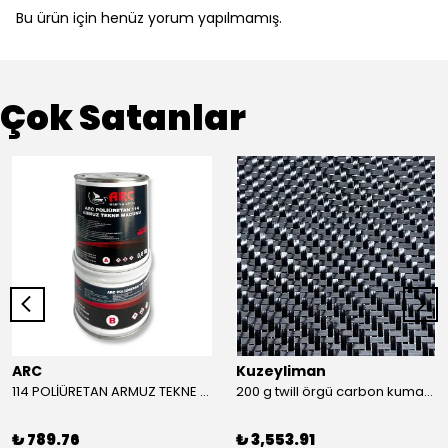
Bu ürün için henüz yorum yapılmamış.
Çok Satanlar
ARC
Kuzeyliman
114 POLİÜRETAN ARMUZ TEKNE MACUNU TAKIM (BEYAZ)
200 g twill örgü carbon kumaş m2
₺ 789.76
₺ 3,553.91